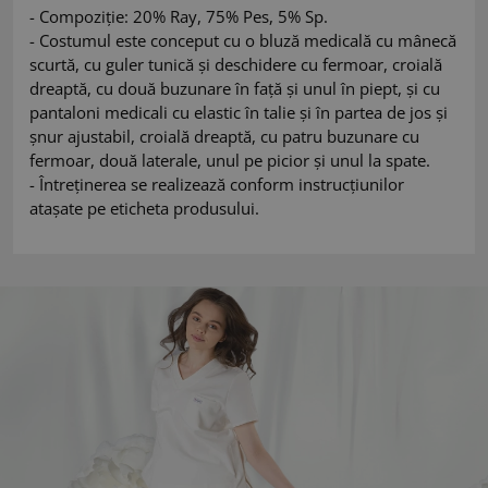
- Compoziție: 20% Ray, 75% Pes, 5% Sp.
- Costumul este conceput cu o bluză medicală cu mânecă
scurtă, cu guler tunică și deschidere cu fermoar, croială
dreaptă, cu două buzunare în față și unul în piept, și cu
pantaloni medicali cu elastic în talie și în partea de jos și
șnur ajustabil, croială dreaptă, cu patru buzunare cu
fermoar, două laterale, unul pe picior și unul la spate.
- Întreținerea se realizează conform instrucțiunilor
atașate pe eticheta produsului.