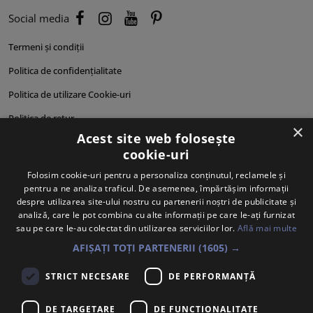
Social media
Termeni și condiții
Politica de confidențialitate
Politica de utilizare Cookie-uri
Politica de retur
×
Acest site web folosește
Cum comand?
cookie-uri
Cum plătesc?
Folosim cookie-uri pentru a personaliza conținutul, reclamele și
pentru a ne analiza traficul. De asemenea, împărtășim informații
Cum se livrează?
despre utilizarea site-ului nostru cu partenerii noștri de publicitate și
Despre noi
analiză, care le pot combina cu alte informații pe care le-ați furnizat
sau pe care le-au colectat din utilizarea serviciilor lor.
Află mai multe
Personalități produse
AFIȘAȚI TOȚI PARTENERII
(1605) →
STRICT NECESARE
DE PERFORMANȚĂ
DE TARGETARE
DE FUNCŢIONALITATE