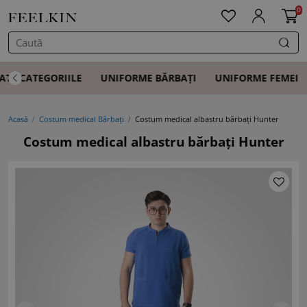
0
ATE CATEGORIILE
UNIFORME BĂRBAȚI
UNIFORME FEMEI
Acasă
Costum medical Bărbați
Costum medical albastru bărbați Hunter
Costum medical albastru bărbați Hunter