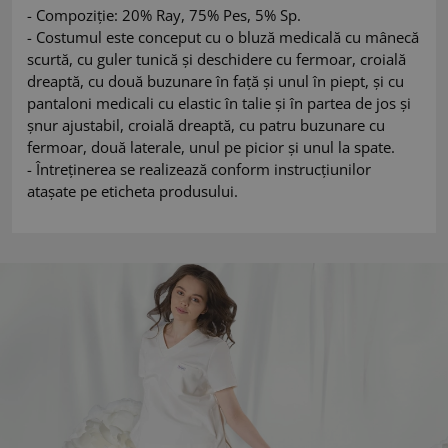
- Compoziție: 20% Ray, 75% Pes, 5% Sp.
- Costumul este conceput cu o bluză medicală cu mânecă
scurtă, cu guler tunică și deschidere cu fermoar, croială
dreaptă, cu două buzunare în față și unul în piept, și cu
pantaloni medicali cu elastic în talie și în partea de jos și
șnur ajustabil, croială dreaptă, cu patru buzunare cu
fermoar, două laterale, unul pe picior și unul la spate.
- Întreținerea se realizează conform instrucțiunilor
atașate pe eticheta produsului.