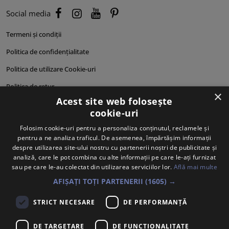
Social media
Termeni și condiții
Politica de confidențialitate
Politica de utilizare Cookie-uri
Politica de retur
×
Acest site web folosește
Cum comand?
cookie-uri
Cum plătesc?
Folosim cookie-uri pentru a personaliza conținutul, reclamele și
pentru a ne analiza traficul. De asemenea, împărtășim informații
Cum se livrează?
despre utilizarea site-ului nostru cu partenerii noștri de publicitate și
Despre noi
analiză, care le pot combina cu alte informații pe care le-ați furnizat
sau pe care le-au colectat din utilizarea serviciilor lor.
Află mai multe
Personalități produse
AFIȘAȚI TOȚI PARTENERII
(1605) →
STRICT NECESARE
DE PERFORMANȚĂ
DE TARGETARE
DE FUNCŢIONALITATE