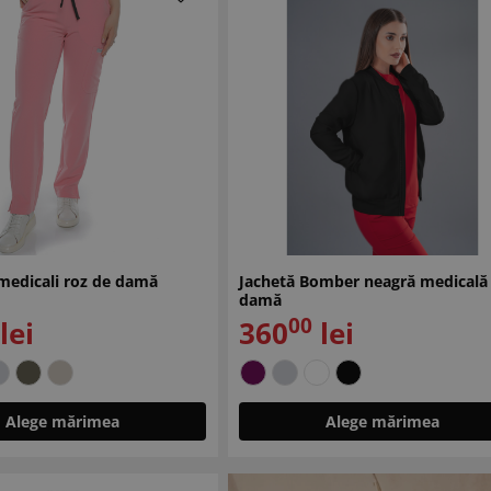
medicali roz de damă
Jachetă Bomber neagră medicală
damă
00
lei
360
lei
Alege mărimea
Alege mărimea