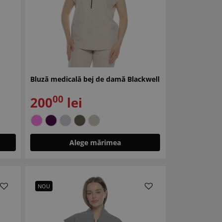
Bluză medicală bej de damă Blackwell
00
200
lei
Alege mărimea
NOU