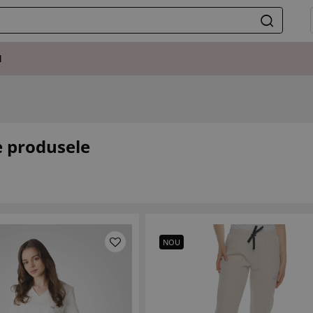
I
e produsele
NOU