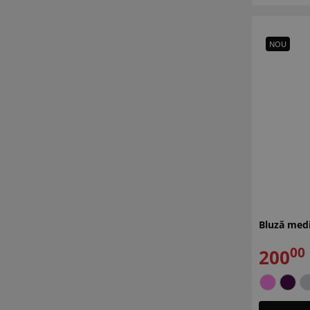
NOU
Bluză medi
00
200