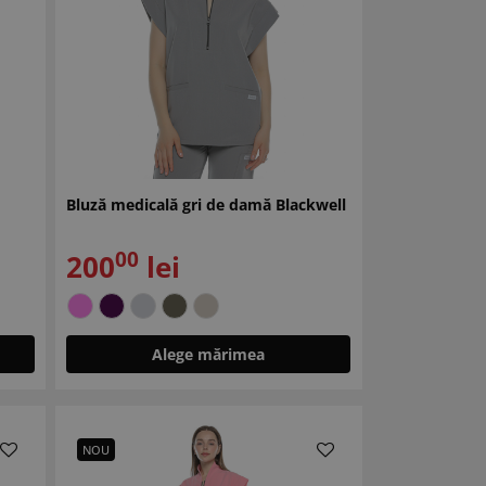
Bluză medicală gri de damă Blackwell
00
200
lei
Alege mărimea
NOU