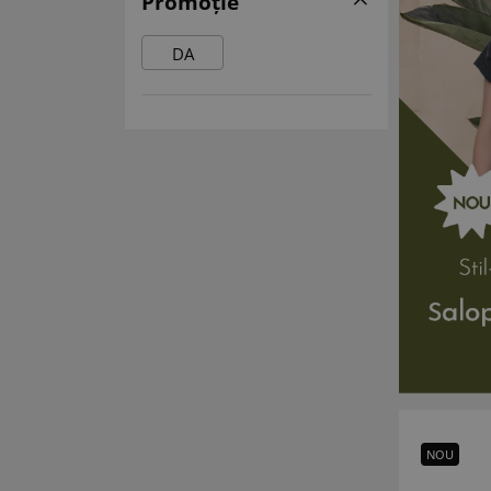
Promoție
DA
NOU