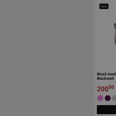
NOU
Bluză med
Blackwell
00
200