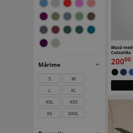
Bluză med
Cutzarida
00
200
Mărime
S
M
L
XL
XXL
XXS
XS
XXXL