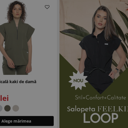
icală kaki de damă
lei
Alege mărimea