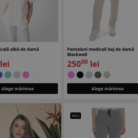
icală albă de damă
Pantaloni medicali bej de damă
Blackwell
00
lei
250
lei
Alege mărimea
Alege mărimea
NOU