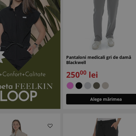
Pantaloni medicali gri de damă
Blackwell
00
250
lei
Alege mărimea