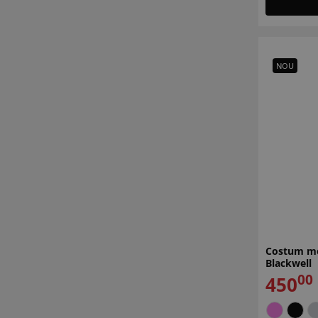
NOU
Costum me
Blackwell
00
450