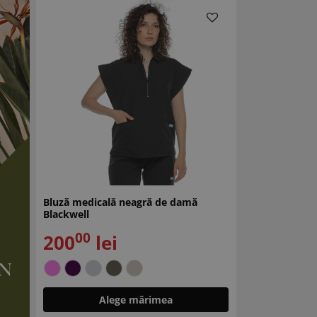
Bluză medicală neagră de damă
Blackwell
00
200
lei
Alege mărimea