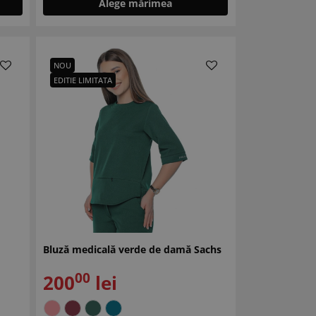
Alege mărimea
NOU
EDITIE LIMITATA
Bluză medicală verde de damă Sachs
00
200
lei