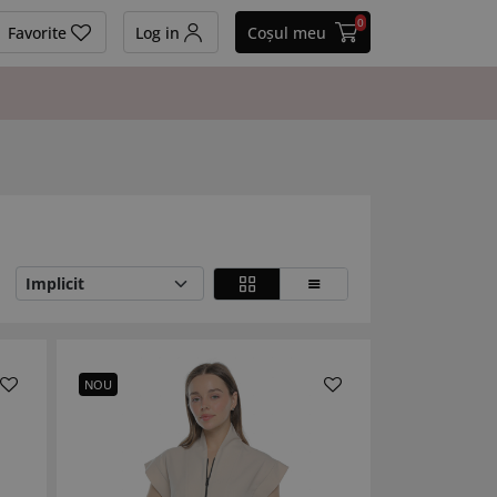
0
Favorite
Log in
Coșul meu
NOU