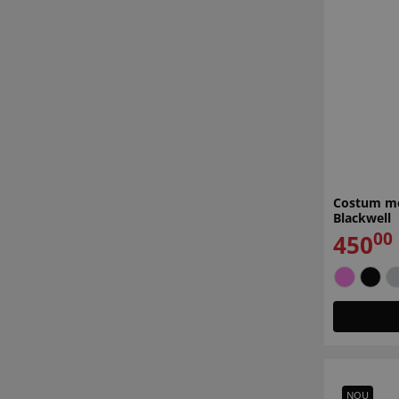
Costum me
Blackwell
00
450
NOU