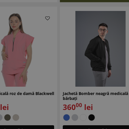
cală roz de damă Blackwell
Jachetă Bomber neagră medicală
bărbați
00
lei
360
lei