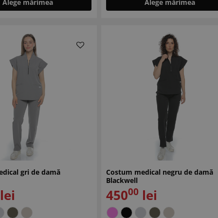
Alege mărimea
Alege mărimea
dical gri de damă
Costum medical negru de damă
Blackwell
00
lei
450
lei