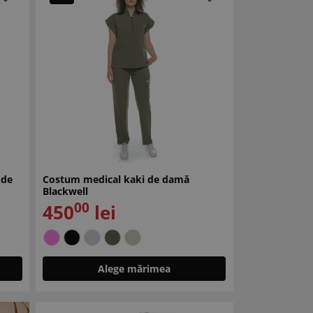
 de
Costum medical kaki de damă
Blackwell
00
450
lei
Alege mărimea