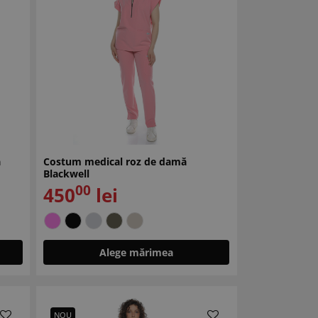
ă
Costum medical roz de damă
Blackwell
00
450
lei
Alege mărimea
NOU