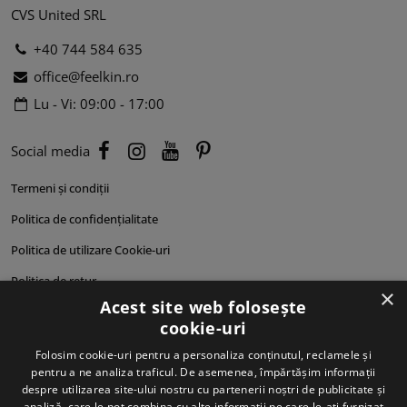
CVS United SRL
+40 744 584 635
office@feelkin.ro
Lu - Vi: 09:00 - 17:00
Social media
Termeni și condiții
Politica de confidențialitate
Politica de utilizare Cookie-uri
Politica de retur
×
Acest site web folosește
Cum comand?
cookie-uri
Cum plătesc?
Folosim cookie-uri pentru a personaliza conținutul, reclamele și
pentru a ne analiza traficul. De asemenea, împărtășim informații
Cum se livrează?
despre utilizarea site-ului nostru cu partenerii noștri de publicitate și
Despre noi
analiză, care le pot combina cu alte informații pe care le-ați furnizat