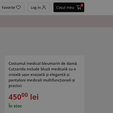
0
Favorite
Log in
Coșul meu
Costumul medical bleumarin de damă
Cutzarida include bluză medicală cu o
croială ușor evazată și elegantă și
pantaloni medicali multifuncționali și
practici
00
450
lei
În stoc