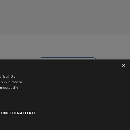
×
aficul. De
publicitate și
colectat din
FUNCŢIONALITATE