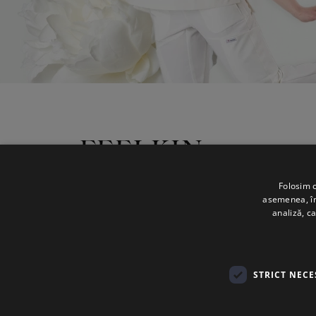
CVS United SRL
Folosim c
asemenea, împ
+40 744 584 635
analiză, ca
office@feelkin.ro
Lu - Vi: 09:00 - 17:00
STRICT NECE
Social media