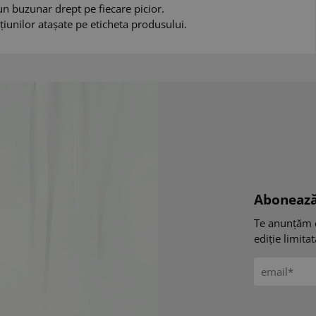
 un buzunar drept pe fiecare picior.
țiunilor atașate pe eticheta produsului.
Abonează
Te anunțăm 
ediție limita