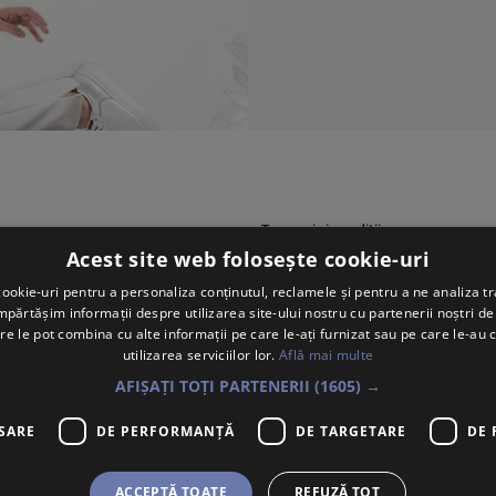
Termeni și condiții
Acest site web folosește cookie-uri
Politica de confidențialitate
ookie-uri pentru a personaliza conținutul, reclamele și pentru a ne analiza tr
Politica de utilizare Cookie-uri
ărtășim informații despre utilizarea site-ului nostru cu partenerii noștri de 
Politica de retur
re le pot combina cu alte informații pe care le-ați furnizat sau pe care le-au 
utilizarea serviciilor lor.
Află mai multe
Cum comand?
AFIȘAȚI TOȚI PARTENERII
(1605) →
Cum plătesc?
Cum se livrează?
SARE
DE PERFORMANȚĂ
DE TARGETARE
DE 
Despre noi
Personalități produse
ACCEPTĂ TOATE
REFUZĂ TOT