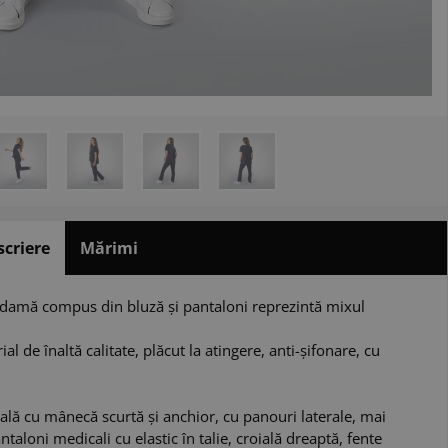
scriere
Mărimi
damă compus din bluză și pantaloni reprezintă mixul
l de înaltă calitate, plăcut la atingere, anti-șifonare, cu
lă cu mânecă scurtă și anchior, cu panouri laterale, mai
ntaloni medicali cu elastic în talie, croială dreaptă, fente