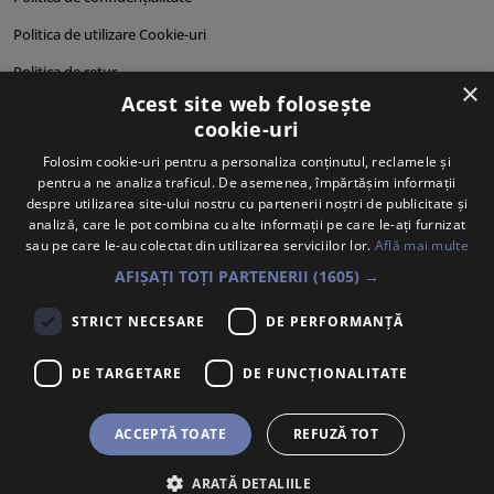
Politica de utilizare Cookie-uri
Politica de retur
×
Acest site web folosește
Cum comand?
cookie-uri
Cum plătesc?
Folosim cookie-uri pentru a personaliza conținutul, reclamele și
pentru a ne analiza traficul. De asemenea, împărtășim informații
Cum se livrează?
despre utilizarea site-ului nostru cu partenerii noștri de publicitate și
Despre noi
analiză, care le pot combina cu alte informații pe care le-ați furnizat
sau pe care le-au colectat din utilizarea serviciilor lor.
Află mai multe
Personalități produse
AFIȘAȚI TOȚI PARTENERII
(1605) →
STRICT NECESARE
DE PERFORMANȚĂ
DE TARGETARE
DE FUNCŢIONALITATE
ACCEPTĂ TOATE
REFUZĂ TOT
ARATĂ DETALIILE