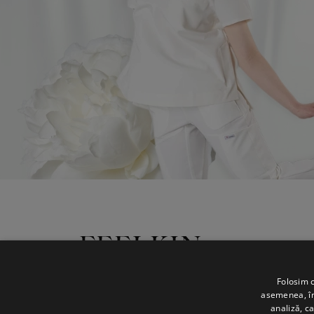
CVS United SRL
Folosim c
asemenea, împ
+40 744 584 635
analiză, ca