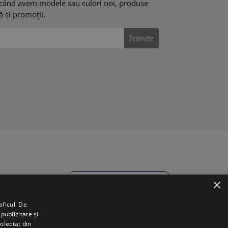
când avem modele sau culori noi, produse
tă și promoții.
Trimite
×
aficul. De
publicitate și
colectat din