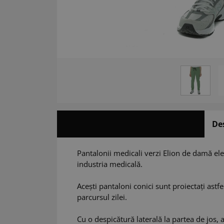
De
Pantalonii medicali verzi Elion de damă eleg
industria medicală.
Acești pantaloni conici sunt proiectați astfe
parcursul zilei.
Cu o despicătură laterală la partea de jos, 