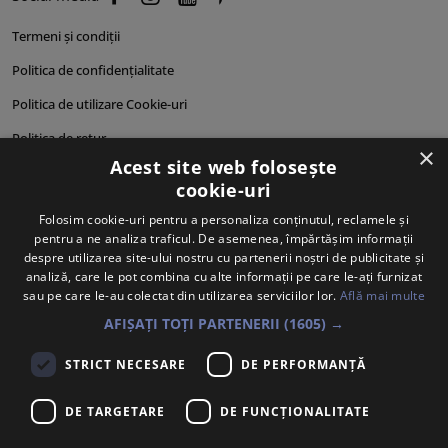
Termeni și condiții
Politica de confidențialitate
Politica de utilizare Cookie-uri
Politica de retur
×
Acest site web folosește
Cum comand?
cookie-uri
Cum plătesc?
Folosim cookie-uri pentru a personaliza conținutul, reclamele și
pentru a ne analiza traficul. De asemenea, împărtășim informații
Cum se livrează?
despre utilizarea site-ului nostru cu partenerii noștri de publicitate și
Despre noi
analiză, care le pot combina cu alte informații pe care le-ați furnizat
sau pe care le-au colectat din utilizarea serviciilor lor.
Află mai multe
Personalități produse
AFIȘAȚI TOȚI PARTENERII
(1605) →
STRICT NECESARE
DE PERFORMANȚĂ
DE TARGETARE
DE FUNCŢIONALITATE