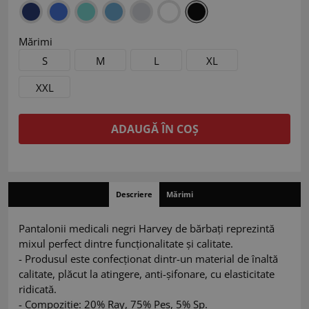
Mărimi
S
M
L
XL
XXL
ADAUGĂ ÎN COȘ
Descriere
Mărimi
Pantalonii medicali negri Harvey de bărbați reprezintă
mixul perfect dintre funcționalitate și calitate.
- Produsul este confecționat dintr-un material de înaltă
calitate, plăcut la atingere, anti-șifonare, cu elasticitate
ridicată.
- Compoziție: 20% Ray, 75% Pes, 5% Sp.