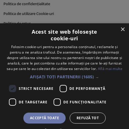
Politica de confidențialitate
Politica de utilizare Cookie-uri
Politica de retur
×
Acest site web folosește
Cum comand?
cookie-uri
Cum plătesc?
Folosim cookie-uri pentru a personaliza conținutul, reclamele și
pentru a ne analiza traficul. De asemenea, împărtășim informații
Cum se livrează?
despre utilizarea site-ului nostru cu partenerii noștri de publicitate și
Despre noi
analiză, care le pot combina cu alte informații pe care le-ați furnizat
sau pe care le-au colectat din utilizarea serviciilor lor.
Află mai multe
Personalități produse
AFIȘAȚI TOȚI PARTENERII
(1605) →
STRICT NECESARE
DE PERFORMANȚĂ
DE TARGETARE
DE FUNCŢIONALITATE
ACCEPTĂ TOATE
REFUZĂ TOT