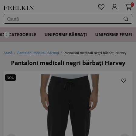
0
ATE CATEGORIILE
UNIFORME BĂRBAȚI
UNIFORME FEMEI
Acasă
Pantaloni medicali Bărbați
Pantaloni medicali negri bărbați Harvey
Pantaloni medicali negri bărbați Harvey
NOU