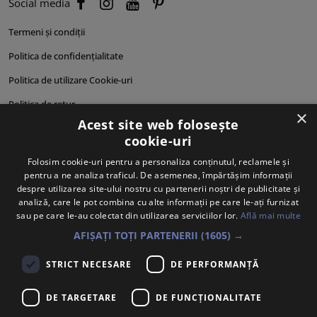
Social media
Termeni și condiții
Politica de confidențialitate
Politica de utilizare Cookie-uri
Politica de retur
×
Acest site web folosește
Cum comand?
cookie-uri
Cum plătesc?
Folosim cookie-uri pentru a personaliza conținutul, reclamele și
pentru a ne analiza traficul. De asemenea, împărtășim informații
Cum se livrează?
despre utilizarea site-ului nostru cu partenerii noștri de publicitate și
Despre noi
analiză, care le pot combina cu alte informații pe care le-ați furnizat
sau pe care le-au colectat din utilizarea serviciilor lor.
Află mai multe
Personalități produse
AFIȘAȚI TOȚI PARTENERII
(1605) →
STRICT NECESARE
DE PERFORMANȚĂ
DE TARGETARE
DE FUNCŢIONALITATE