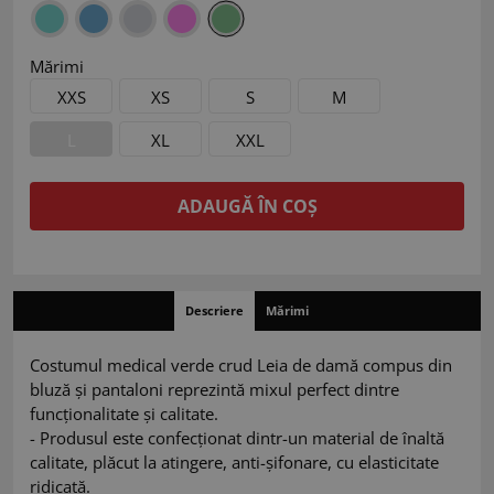
Mărimi
XXS
XS
S
M
L
XL
XXL
ADAUGĂ ÎN COȘ
Descriere
Mărimi
Costumul medical verde crud Leia de damă compus din
bluză și pantaloni reprezintă mixul perfect dintre
funcționalitate și calitate.
- Produsul este confecționat dintr-un material de înaltă
calitate, plăcut la atingere, anti-șifonare, cu elasticitate
ridicată.