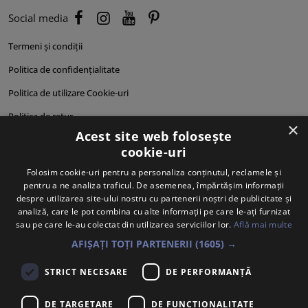
Social media
Termeni și condiții
Politica de confidențialitate
Politica de utilizare Cookie-uri
Politica de retur
×
Acest site web folosește
Cum comand?
cookie-uri
Cum plătesc?
Folosim cookie-uri pentru a personaliza conținutul, reclamele și
pentru a ne analiza traficul. De asemenea, împărtășim informații
Cum se livrează?
despre utilizarea site-ului nostru cu partenerii noștri de publicitate și
Despre noi
analiză, care le pot combina cu alte informații pe care le-ați furnizat
sau pe care le-au colectat din utilizarea serviciilor lor.
Află mai multe
Personalități produse
AFIȘAȚI TOȚI PARTENERII
(1605) →
STRICT NECESARE
DE PERFORMANȚĂ
DE TARGETARE
DE FUNCŢIONALITATE