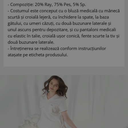
- Compoziție: 20% Ray, 75% Pes, 5% Sp.
- Costumul este conceput cu o bluză medicală cu mânecă
scurtă și croială lejeră, cu închidere la spate, la baza
gâtului, cu umeri căzuți, cu două buzunare laterale și
unul ascuns pentru depozitare, și cu pantaloni medicali
cu elastic în talie, croială ușor conică, fente scurte la tiv și
două buzunare laterale.
- Întreținerea se realizează conform instrucțiunilor
atașate pe eticheta produsului.