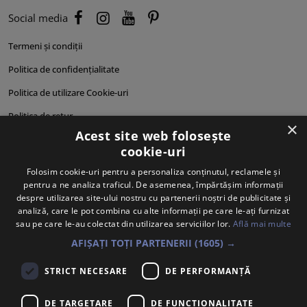
Social media
Termeni și condiții
Politica de confidențialitate
Politica de utilizare Cookie-uri
Politica de retur
×
Acest site web folosește
Cum comand?
cookie-uri
Cum plătesc?
Folosim cookie-uri pentru a personaliza conținutul, reclamele și
pentru a ne analiza traficul. De asemenea, împărtășim informații
Cum se livrează?
despre utilizarea site-ului nostru cu partenerii noștri de publicitate și
Despre noi
analiză, care le pot combina cu alte informații pe care le-ați furnizat
sau pe care le-au colectat din utilizarea serviciilor lor.
Află mai multe
Personalități produse
AFIȘAȚI TOȚI PARTENERII
(1605) →
STRICT NECESARE
DE PERFORMANȚĂ
DE TARGETARE
DE FUNCŢIONALITATE