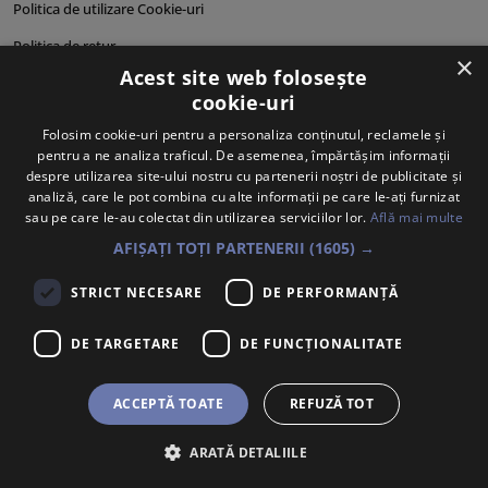
Politica de utilizare Cookie-uri
Politica de retur
×
Acest site web folosește
Cum comand?
cookie-uri
Cum plătesc?
Folosim cookie-uri pentru a personaliza conținutul, reclamele și
pentru a ne analiza traficul. De asemenea, împărtășim informații
Cum se livrează?
despre utilizarea site-ului nostru cu partenerii noștri de publicitate și
Despre noi
analiză, care le pot combina cu alte informații pe care le-ați furnizat
sau pe care le-au colectat din utilizarea serviciilor lor.
Află mai multe
Personalități produse
AFIȘAȚI TOȚI PARTENERII
(1605) →
STRICT NECESARE
DE PERFORMANȚĂ
DE TARGETARE
DE FUNCŢIONALITATE
ACCEPTĂ TOATE
REFUZĂ TOT
ARATĂ DETALIILE