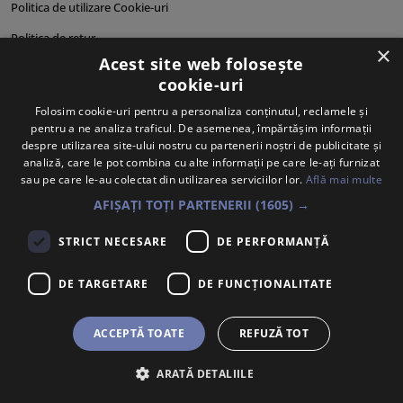
Politica de utilizare Cookie-uri
Politica de retur
×
Acest site web folosește
Cum comand?
cookie-uri
Cum plătesc?
Folosim cookie-uri pentru a personaliza conținutul, reclamele și
pentru a ne analiza traficul. De asemenea, împărtășim informații
Cum se livrează?
despre utilizarea site-ului nostru cu partenerii noștri de publicitate și
Despre noi
analiză, care le pot combina cu alte informații pe care le-ați furnizat
sau pe care le-au colectat din utilizarea serviciilor lor.
Află mai multe
Personalități produse
AFIȘAȚI TOȚI PARTENERII
(1605) →
STRICT NECESARE
DE PERFORMANȚĂ
DE TARGETARE
DE FUNCŢIONALITATE
ACCEPTĂ TOATE
REFUZĂ TOT
ARATĂ DETALIILE