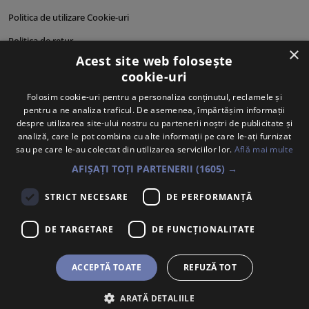
Politica de utilizare Cookie-uri
Politica de retur
×
Acest site web folosește
Cum comand?
cookie-uri
Cum plătesc?
Folosim cookie-uri pentru a personaliza conținutul, reclamele și
pentru a ne analiza traficul. De asemenea, împărtășim informații
Cum se livrează?
despre utilizarea site-ului nostru cu partenerii noștri de publicitate și
Despre noi
analiză, care le pot combina cu alte informații pe care le-ați furnizat
sau pe care le-au colectat din utilizarea serviciilor lor.
Află mai multe
Personalități produse
AFIȘAȚI TOȚI PARTENERII
(1605) →
STRICT NECESARE
DE PERFORMANȚĂ
DE TARGETARE
DE FUNCŢIONALITATE
ACCEPTĂ TOATE
REFUZĂ TOT
ARATĂ DETALIILE