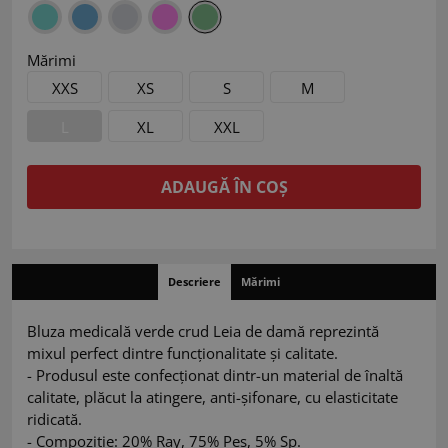
Mărimi
XXS
XS
S
M
L
XL
XXL
ADAUGĂ ÎN COȘ
Descriere
Mărimi
Bluza medicală verde crud Leia de damă reprezintă
mixul perfect dintre funcționalitate și calitate.
- Produsul este confecționat dintr-un material de înaltă
calitate, plăcut la atingere, anti-șifonare, cu elasticitate
ridicată.
- Compoziție: 20% Ray, 75% Pes, 5% Sp.