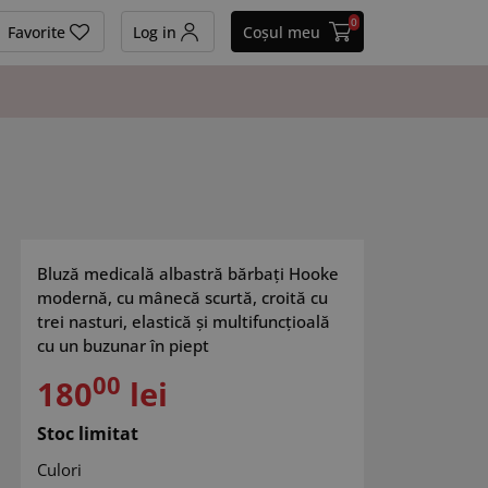
0
Favorite
Log in
Coșul meu
Bluză medicală albastră bărbați Hooke
modernă, cu mânecă scurtă, croită cu
trei nasturi, elastică și multifuncțioală
cu un buzunar în piept
00
180
lei
Stoc limitat
Culori