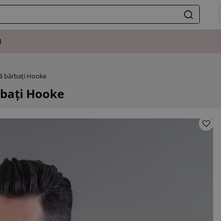
I
ră bărbați Hooke
rbați Hooke